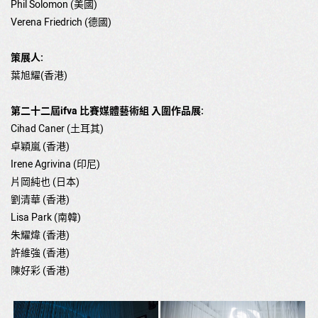
Phil Solomon (美國)
Verena Friedrich (德國)
策展人:
葉旭耀(香港)
第二十二屆ifva 比賽媒體藝術組 入圍作品展:
Cihad Caner (土耳其)
卓穎嵐 (香港)
Irene Agrivina (印尼)
片岡純也 (日本)
劉清華 (香港)
Lisa Park (南韓)
朱耀煒 (香港)
許維強 (香港)
陳好彩 (香港)